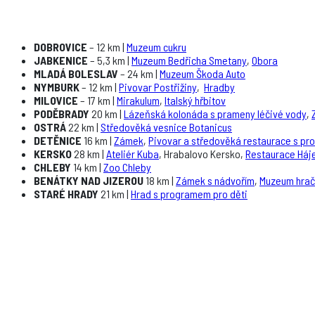
DOBROVICE
– 12 km |
Muzeum cukru
JABKENICE
– 5,3 km |
Muzeum Bedřicha Smetany
,
Obora
MLADÁ BOLESLAV
– 24 km |
Muzeum Škoda Auto
NYMBURK
– 12 km |
Pivovar Postřižiny
,
Hradby
MILOVICE
– 17 km |
Mirakulum
,
Italský hřbitov
PODĚBRADY
20 km |
Lázeňská kolonáda s prameny léčivé vody
,
OSTRÁ
22 km |
Středověká vesnice Botanicus
DETĚNICE
16 km |
Zámek
,
Pivovar a středověká restaurace s p
KERSKO
28 km |
Ateliér Kuba
, Hrabalovo Kersko,
Restaurace Háj
CHLEBY
14 km |
Zoo Chleby
BENÁTKY NAD JIZEROU
18 km |
Zámek s nádvořím
,
Muzeum hra
STARÉ HRADY
21 km |
Hrad s programem pro děti