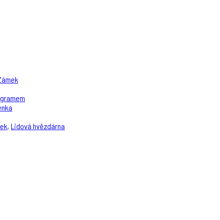
Zámek
rogramem
enka
ček
,
Lidová hvězdárna