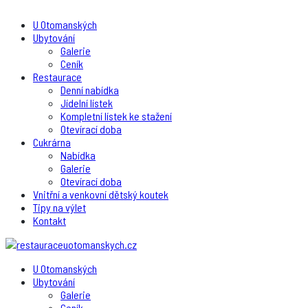
U Otomanských
Ubytování
Galerie
Ceník
Restaurace
Denní nabídka
Jídelní lístek
Kompletní lístek ke stažení
Otevírací doba
Cukrárna
Nabídka
Galerie
Otevírací doba
Vnitřní a venkovní dětský koutek
Tipy na výlet
Kontakt
U Otomanských
Ubytování
Galerie
Ceník