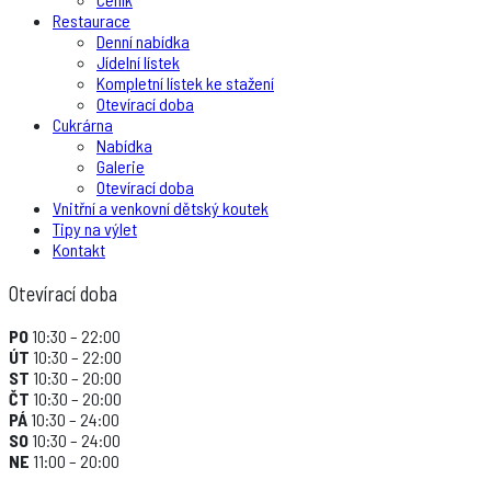
Restaurace
Denní nabídka
Jídelní lístek
Kompletní lístek ke stažení
Otevírací doba
Cukrárna
Nabídka
Galerie
Otevírací doba
Vnitřní a venkovní dětský koutek
Tipy na výlet
Kontakt
Otevírací doba
PO
10:30 – 22:00
ÚT
10:30 – 22:00
ST
10:30 – 20:00
ČT
10:30 – 20:00
PÁ
10:30 – 24:00
SO
10:30 – 24:00
NE
11:00 – 20:00